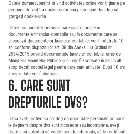
Datele dumneavoastră privind activitatea online vor fi ținute pe
perioada de viață a cookie-urilor sau până când decideți să
ștergeți cookie-urile.
Datele cu caracter personal care sunt cuprinse în
documentele financiar-contabile sau în documente care se
anexează documentelor financiar-contabile, vor fi păstrate 10
ani conform dispozițiilor art. 38 din Anexa 1 la Ordinul nr.
2634/2015 privind documentele financiar-contabile, emis de
Ministerul Finanțelor Publice și nu vor fi accesate în niciun alt
scop decât scopul legal pentru care sunt arhivate. După 10 ani
aceste date vor fi distruse.
6. CARE SUNT
DREPTURILE DVS?
Dacă aveți motive să credeți că orice date personale pe care
le deținem despre dvs sunt incorecte sau incomplete, aveți
dreptul să solicitați să vedeți aceste informații, să le rectificați