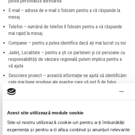
putea personaliza adresarea.
E-mail – adresa de e-mail o folosim pentru a vă răspunde la
mesaj
Telefon – numărul de telefon îl folosim pentru a vă răspunde
mai rapid la mesaj
Companie – pentru a putea identifica dacă ați mai lucrat cu noi
Județ, Localitate – pentru a ști ce parteneri și ce persoane cu
responsabilități de vânzare regională putem implica pentru a
vă ajuta
Descriere proiect – această informație ne ajută să identificăm
cele mai bune produse ale noastre care vă pot fi de folos
Cu consimțământul dumneavoastră, am dori să prelucrăm și
următoarele date cu caracter personal
Comportament online
Acest site utilizează module cookie
Site-ul nostru utilizează cookie-uri pentru a-ți îmbunătăți
Istoria navigării – partajăm aceste informații cu partenerii
experiența și pentru a-ți afișa conținut și anunțuri relevante
noștri descriși în politica de cookies pentru a vă putea livra