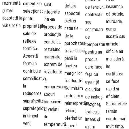
rezistentă
ciment alb,
sunt
detaliu
înseamnă
de tensiuni,
și mai
selecționat
integrate
aspectul
că petele,
contracții
adaptată la
pentru
într-un
pietrei
murdăria,
sau
viața reală.
proprietățile
proces de
naturale –
guma
schimbări
sale de
producție
de la
uscată sau
de
reflexie
controlat,
porozitatea
urmele
temperatură,
termică.
rezultând
travertinului
dificile nu
pentru un
Această
materiale
până la
mai aderă,
produs
formulă
extrem de
finețea
iar
care face
contribuie
rezistente
marginilor
curățarea
față cu
semnificativ
la
fracturate.
se face
ușurință
la
compresiune,
Nu imităm
rapid și
ciclurilor
reducerea
șocuri
piatra, ci o
eficient.
de îngheț-
supraîncălzirii
mecanice
reinterpretăm
Suprafețele
dezgheț,
suprafețelor
și variații
tehnic,
rămân
traficului
în timpul
de
oferind un
curate mai
intens și
verii,
temperatură.
aspect
mult timp,
uzurii