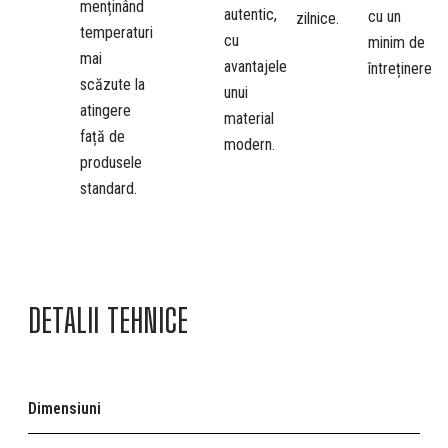
menținând
autentic,
cu un
zilnice.
temperaturi
cu
minim de
mai
avantajele
întreținere
scăzute la
unui
atingere
material
față de
modern.
produsele
standard.
DETALII TEHNICE
Dimensiuni