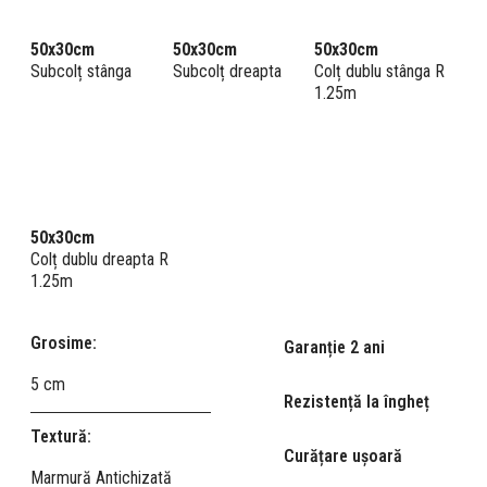
50x30cm
50x30cm
50x30cm
Subcolț stânga
Subcolț dreapta
Colț dublu stânga R
1.25m
50x30cm
Colț dublu dreapta R
1.25m
Grosime:
Garanție 2 ani
5 cm
Rezistență la îngheț
Textură:
Curățare ușoară
Marmură Antichizată