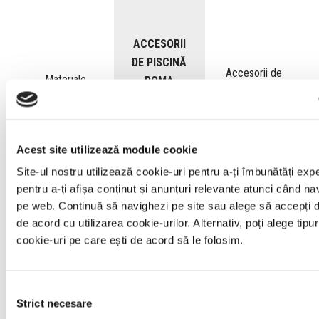
ACCESORII
DE PISCINĂ
Accesorii de
Materiale
ROMA
piscină
naturale
obișnuite
Acest site utilizează module cookie
SIGURANȚĂ
Suprafațe
Texturi limitate,
ANTIDERAPANTĂ
Site-ul nostru utilizează cookie-uri pentru a-ți îmbunătăți expe
alunecoase în
fără capacitatea
pentru a-ți afișa conținut și anunțuri relevante atunci când na
Textură special
contact cu apa sau
de a reda fidel
pe web. Continuă să navighezi pe site sau alege să accepți d
concepută pentru
umiditatea
detaliile pietrei
de acord cu utilizarea cookie-urilor. Alternativ, poți alege tipur
zone umede,
persistentă.
naturale.
cookie-uri pe care ești de acord să le folosim.
reducând riscul
alunecărilor și
accidentelor.
Consent
Strict necesare
Selection
REZISTENȚA