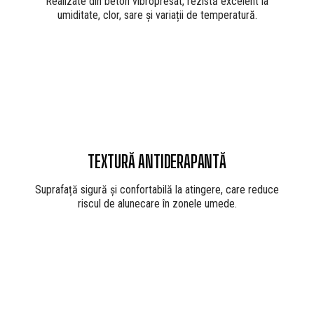
Realizate din beton vibropresat, rezistă excelent la
umiditate, clor, sare și variații de temperatură.
TEXTURĂ ANTIDERAPANTĂ
Suprafață sigură și confortabilă la atingere, care reduce
riscul de alunecare în zonele umede.