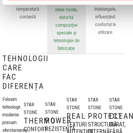
menține o
pentru perioade
supraîncălzește în
temperatură
îndelungate,
zilele toride,
contantă
influențând
datorită
confortul la
compoziției
utilizare
speciale și
tehnologiei de
fabricație.
TEHNOLOGII
CARE
FAC
DIFERENȚA
Folosim
STAR
STAR
STAR
STAR
STAR
tehnologii
STONE
STONE
STONE
STONE
STONE
PROTECT
CLEA
REAL
moderne
POWER
THERMO
precum
STRUCTURĂ
CURAT,
TEXTURI
REZISTENȚĂ
CONFORT
vibroturnarea,
INTERNĂ
FĂRĂ
AUTENTICE