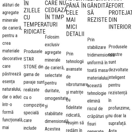
CARE NU
ÎN
alături de
GÂNDITĂ
EFORT.
PÂNĂ ÎN
CEDEAZĂ
ZILELE
SĂ
PROTEJA
CELE
agregate
ÎN TIMP
CU
REZISTE
DIN
MAI
minerale
TEMPERATURI
INTERIOR
MICI
de carieră,
RIDICATE
DETALII
pentru a
Folosim
Prin
crea
exclusiv
Produsele
stabilizare
materiale
Produsele
agregate
Prin
noastre
tridimensională
decorative
STAR
minerale
tehnologii
sunt
uniformă în
care
STONE din
de carieră,
avansate
dezvoltate
toată masa
păstrează
gama de
selectate
de
inteligent
materialului,
esența
pavaje sunt
pentru
vibroturnare
pentru
această
naturalului,
realizate
duritate,
și matrițe
rezistență
tehnologie
dar o aduc
cu o
omogenitate
cu
în
elimină
într-o
compoziție
și
fidelitate
profunzime,
riscul de
formă
specială
stabilitate
ridicată,
nu doar la
crăpături și
funcțională,
care
dimensională.
reușim să
suprafață.
fisuri
mai
include
Acestea
redăm în
Asta
generate